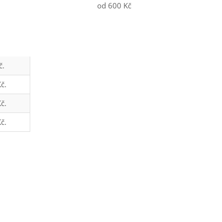
od 600 Kč
č.
č.
č.
č.