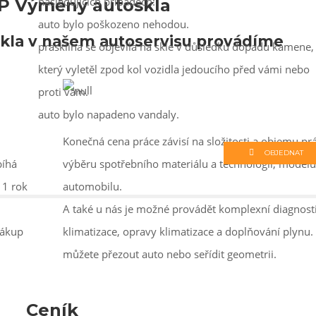
následujících případech:
 Výměny autoskla
auto bylo poškozeno nehodou.
kla v našem autoservisu provádíme
prasklina se objevila na skle v důsledku dopadu kamene,
který vyletěl zpod kol vozidla jedoucího před vámi nebo
proti vám.
auto bylo napadeno vandaly.
Konečná cena práce závisí na složitosti a objemu pr
OBJEDNAT
bíhá
výběru spotřebního materiálu a technologií, modelu
 1 rok
automobilu.
A také u nás je možné provádět komplexní diagnost
nákup
klimatizace, opravy klimatizace a doplňování plynu
můžete přezout auto nebo seřídit geometrii.
Ceník