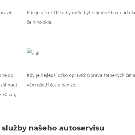
pravit,
Kde je očko? Očko by mělo být nejméně 6 cm od ok
čelního skla.
dne do
Kdy je nejlepší očko opravit? Oprava štěpených čelní
esáhnout
vám ušetří čas a peníze.
ě 30 cm,
í služby našeho autoservisu