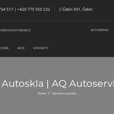
54 517 | +420 775 550 232
|
Čebín 501, Čebín
AUTOSERVIS
CENÍK
AKCE
KONTAKTY
utoskla | AQ Autoserv
Home
Výměna autoskla