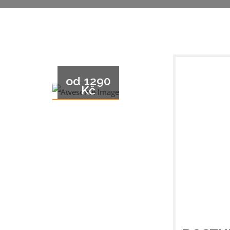
оd 1290
Kč