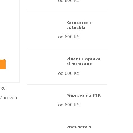
od 600 Kč
Karoserie a
autoskla
od 600 Kč
áce,
Plnění a oprava
klimatizace
od 600 Kč
iku
Příprava na STK
. Zároveň
od 600 Kč
Pneuservis