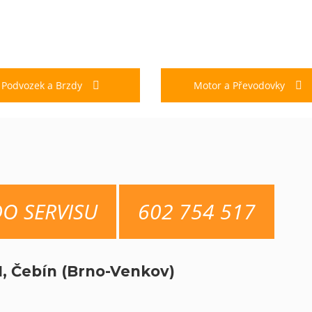
Podvozek a Brzdy
Motor a Převodovky
DO SERVISU
602 754 517
1, Čebín (Brno-Venkov)