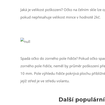
Jaká je velikost poškození? Očko na čelním skle lze o
pokud nepřesahuje velikost mince v hodnotě 2kč.
Spadá očko do zorného pole řidiče? Pokud očko spa
zorného pole řidiče, neměl by průměr poškození př
10 mm. Pole výhledu řidiče pokrývá plochu přibližn
jejíž střed je ve středu volantu.
Další populárn