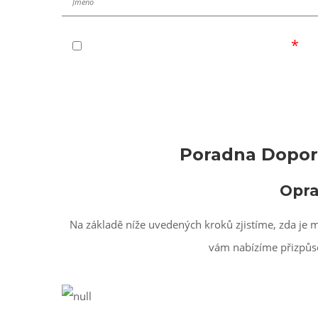
Souhlasím se zpracováním osobních údajů
Poradna Dopor
Opra
Na základě níže uvedených kroků zjistíme, zda je 
vám nabízíme přizpůso