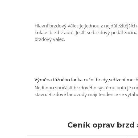
Hlavní brzdový válec je jednou z nejdůležitější
kolaps brzd v autě. Jestli se brzdový pedál začín
brzdový válec.
Výměna tážného lanka ruční brzdy,seřízení mecha
Nedílnou součásti brzdového systému auta je ruč
stavu. Brzdové lanovody mají tendence se vytahov
Ceník oprav brzd