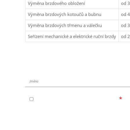
Výměna brzdového obložení
od 
Výměna brzdových kotoučů a bubnu
od 4
Výměna brzdových třmenu a válečku
od 3
Seřízení mechanické a elektrické ruční brzdy
od 2
Zaregistrujte se do o
Souhlasím se zpracováním osobních údajů