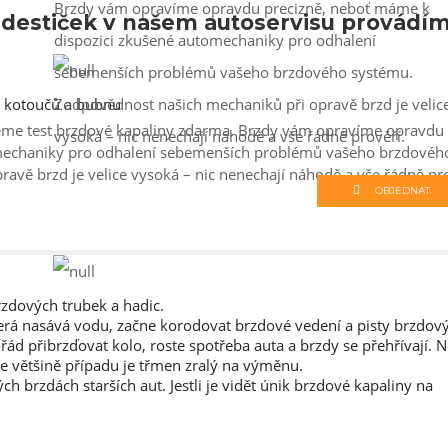
Brzdy vám opravíme opravdu precizně, neboť máme k
destiček v našem autoservisu provádí
dispozici zkušené automechaniky pro odhalení
sebemenších problémů vašeho brzdového systému.
 kotoučů a bubnu
Zodpovědnost našich mechaniků při opravě brzd je velic
e test brzdové kapaliny zdarma. Brzdy vám opravíme opravdu
vysoká – nic nenechají náhodě a vše řádně prověří.
omechaniky pro odhalení sebemenších problémů vašeho brzdovéh
vě brzd je velice vysoká – nic nenechají náhodě a vše řádně pro
OBJEDNAT
dových trubek a hadic.
terá nasává vodu, začne korodovat brzdové vedení a pisty brzdov
ád přibrzďovat kolo, roste spotřeba auta a brzdy se přehřívají. 
 ve většině případu je třmen zralý na výměnu.
h brzdách starších aut. Jestli je vidět únik brzdové kapaliny na