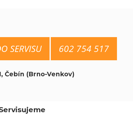
DO SERVISU
602 754 517
1, Čebín (Brno-Venkov)
Servisujeme