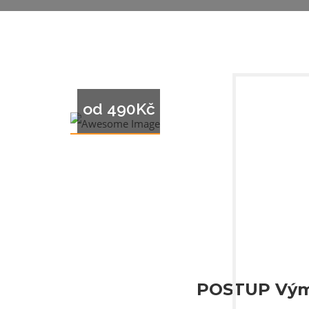
оd 490Kč
POSTUP Výmě