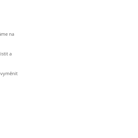
váme na
stit a
 vyměnit