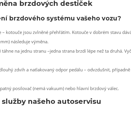
měna brzdových destiček
ení brzdového systému vašeho vozu?
ěje – kotouče jsou zvlněné přehřátím. Kotouče v dobrém stavu dá
3 mm) následuje výměna.
 táhne na jednu stranu –jedna strana brzdí lépe než ta druhá. Vyči
 dlouhý zdvih a natlakovaný odpor pedálu – odvzdušnit, případně
špatný posilovač (nemá vakuum) nebo hlavní brzdový válec.
í služby našeho autoservisu