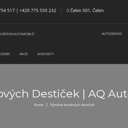
54 517 | +420 775 550 232
|
Čebín 501, Čebín
AUTOSERVIS
CENÍK
AKCE
KONTAKTY
ých Destiček | AQ Aut
Home
Výměna brzdových destiček