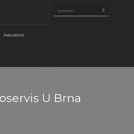
PNEUSERVIS
oservis U Brna