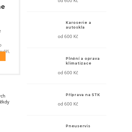
od 600 Kč
me
Karoserie a
autoskla
e
od 600 Kč
o
věří.
Plnění a oprava
klimatizace
od 600 Kč
Příprava na STK
ých
Někdy
od 600 Kč
Pneuservis