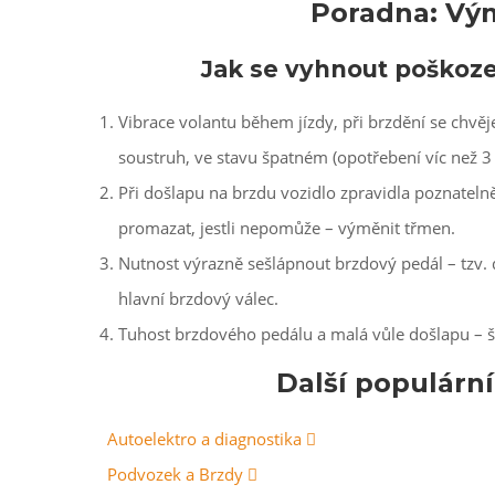
Poradna: Vý
Jak se vyhnout poškoz
Vibrace volantu během jízdy, při brzdění se chv
soustruh, ve stavu špatném (opotřebení víc než 
Při došlapu na brzdu vozidlo zpravidla poznatelně
promazat, jestli nepomůže – výměnit třmen.
Nutnost výrazně sešlápnout brzdový pedál – tzv.
hlavní brzdový válec.
Tuhost brzdového pedálu a malá vůle došlapu – 
Další populárn
Autoelektro a diagnostika
Podvozek a Brzdy