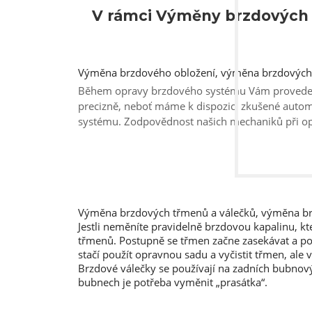
V rámci Výměny brzdových 
Výměna brzdového obložení, výměna brzdových
Během opravy brzdového systému Vám provedem
precizně, neboť máme k dispozici zkušené aut
systému. Zodpovědnost našich mechaniků při opra
Výměna brzdových třmenů a válečků, výměna brz
Jestli neměníte pravidelně brzdovou kapalinu, k
třmenů. Postupně se třmen začne zasekávat a poř
stačí použít opravnou sadu a vyčistit třmen, ale
Brzdové válečky se používají na zadních bubnovýc
bubnech je potřeba vyměnit „prasátka“.