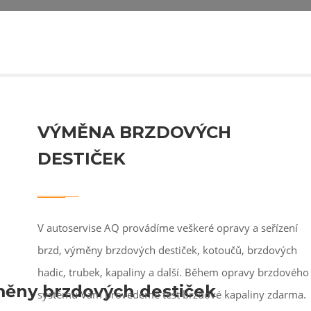
VÝMĚNA BRZDOVÝCH
DESTIČEK
V autoservise AQ provádíme veškeré opravy a seřízení
brzd, výměny brzdových destiček, kotoučů, brzdových
hadic, trubek, kapaliny a další. Během opravy brzdového
ny brzdových destiček
systému Vám provedeme test brzdové kapaliny zdarma.