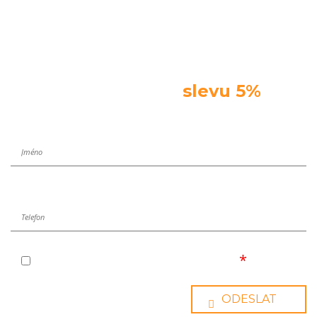
Zaregistrujte se do opravy hned
teď a získejte
slevu 5%
Souhlasím se zpracováním osobních údajů