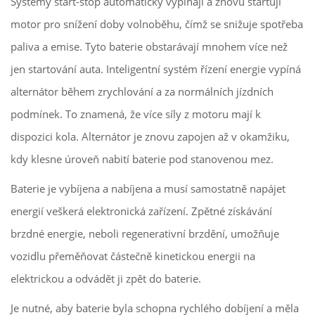
Systémy start-stop automaticky vypínají a znovu startují
motor pro snížení doby volnoběhu, čímž se snižuje spotřeba
paliva a emise. Tyto baterie obstarávají mnohem více než
jen startování auta. Inteligentní systém řízení energie vypíná
alternátor během zrychlování a za normálních jízdních
podmínek. To znamená, že více síly z motoru mají k
dispozici kola. Alternátor je znovu zapojen až v okamžiku,
kdy klesne úroveň nabití baterie pod stanovenou mez.
Baterie je vybíjena a nabíjena a musí samostatně napájet
energií veškerá elektronická zařízení. Zpětné získávání
brzdné energie, neboli regenerativní brzdění, umožňuje
vozidlu přeměňovat částečně kinetickou energii na
elektrickou a odvádět ji zpět do baterie.
Je nutné, aby baterie byla schopna rychlého dobíjení a měla