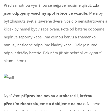
Před samotnou výměnou se nejprve musíme ujistit,
zda
jsou odpojeny všechny spotřebiče ve vozidle
. Měla by
být zhasnutá světla, zavřené dveře, vozidlo nenastartované a
klíček by neměl být v zapalování. Poté od baterie odpojíme
nejdříve záporný kabel (má černou barvu a znaménko
mínus), následně odpojíme kladný kabel. Dále je nutné
odpojit držáky baterie. Pak nám již nic nebrání ve vyjmutí
akumulátoru.
Nyní Vám
přípravime novou autobaterii, ktérou
předtím zkontrolujeme a dobijeme na max
. Nejprve