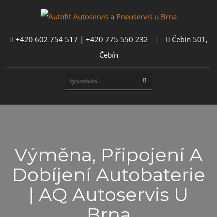
+420 602 754 517 | +420 775 550 232
|
Čebín 501,
Čebín
Výměna, Připojení A
Dobíjení Autobaterie
| AQ Autoservis U
Brna