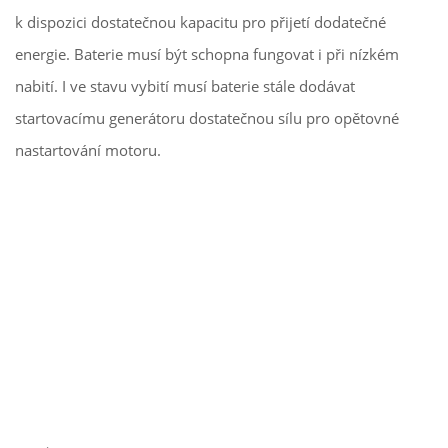
k dispozici dostatečnou kapacitu pro přijetí dodatečné
energie. Baterie musí být schopna fungovat i při nízkém
nabití. I ve stavu vybití musí baterie stále dodávat
startovacímu generátoru dostatečnou sílu pro opětovné
nastartování motoru.
STAŇTE SE ČLENEM KLUBU
Zadejte své jméno a telefonní číslo a
získejte členskou kartu klubu