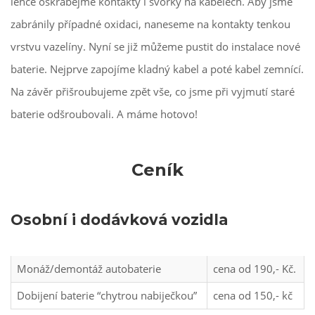
lehce oškrábejme kontakty i svorky na kabelech. Aby jsme
zabránily případné oxidaci, naneseme na kontakty tenkou
vrstvu vazelíny. Nyní se již můžeme pustit do instalace nové
baterie. Nejprve zapojíme kladný kabel a poté kabel zemnící.
Na závěr přišroubujeme zpět vše, co jsme při vyjmutí staré
baterie odšroubovali. A máme hotovo!
Ceník
Osobní i dodávková vozidla
Monáž/demontáž autobaterie
cena od 190,- Kč.
Dobijení baterie “chytrou nabiječkou”
cena od 150,- kč