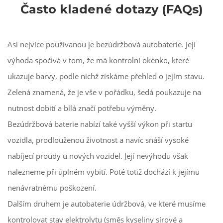
Často kladené dotazy (FAQs)
Asi nejvíce používanou je bezúdržbová autobaterie. Její
výhoda spočívá v tom, že má kontrolní okénko, které
ukazuje barvy, podle nichž získáme přehled o jejím stavu.
Zelená znamená, že je vše v pořádku, šedá poukazuje na
nutnost dobití a bílá značí potřebu výměny.
Bezúdržbová baterie nabízí také vyšší výkon při startu
vozidla, prodlouženou životnost a navíc snáší vysoké
nabíjecí proudy u nových vozidel. Její nevýhodu však
nalezneme při úplném vybití. Poté totiž dochází k jejímu
nenávratnému poškození.
Dalším druhem je autobaterie údržbová, ve které musíme
kontrolovat stav elektrolytu (směs kyseliny sírové a